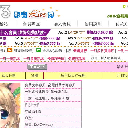
給站
會員專區
加入會員
使用說明
付款
十名會員 獲得免費點數~
No.1
-贈點
10,000
點
No.2
LV72973**
No.4
No.5
No.
00
點
-贈點
7,000
點
-贈點
6,000
點
LV52777**
LV77023**
No.8
No.8
No.
00
點
-贈點
3,000
點
-贈點
3,000
點
LV70847**
LV75677**
辣)
輔導級(曖昧)
普通級(清純)
排序
業績排行
│
一對多收費排序
│
一對一
搜尋主持人網名/編號：
一對一視訊區
│
一對多視訊區
│
免費聊天區
│
免費視訊區
最近上線時間
進入包廂
送禮
給主持人打分數
加到我
免費文字聊天: 必需付費才可聊天
一對多視訊聊天: 每分鐘 5 點
一對一視訊聊天: 每分鐘 20 點
性別: 女性
年齡: 24 歲
血型:
身高: 150 公分(cm)