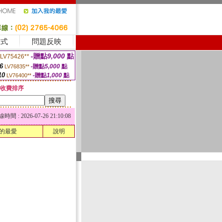
方式
問題反映
-贈點
9,000
點
LV75426**
6
-贈點
5,000
點
LV76835**
10
-贈點
1,000
點
LV76400**
收費排序
 : 2026-07-26 21:10:08
的最愛
說明