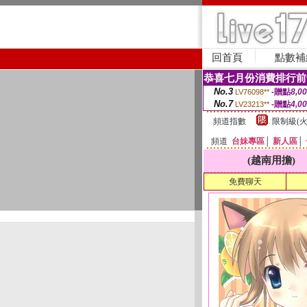
回首頁
點數補
恭喜七月份消費排行前
No.3
-贈點
8,0
LV76098**
No.7
-贈點
4,0
LV23213**
頻道指數
限制級(火
頻道
台妹專區
│
新人區
│
(越南用擔)
免費聊天