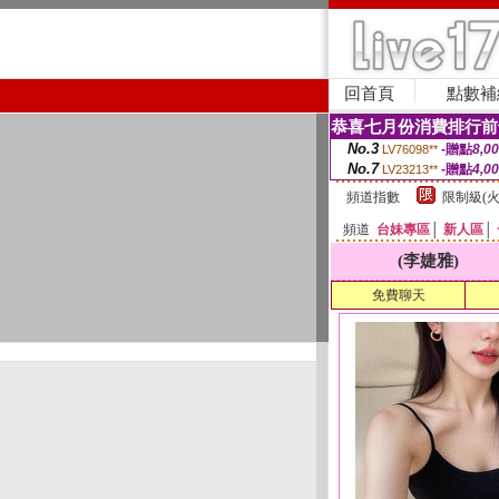
回首頁
點數補
恭喜七月份消費排行前
No.3
-贈點
8,0
LV76098**
No.7
-贈點
4,0
LV23213**
頻道指數
限制級(火
頻道
台妹專區
│
新人區
│
(李婕雅)
免費聊天