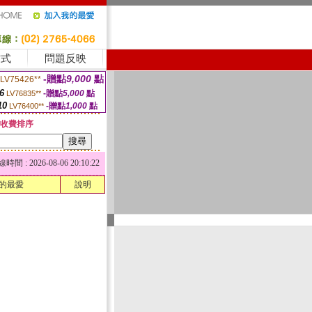
方式
問題反映
-贈點
9,000
點
LV75426**
6
-贈點
5,000
點
LV76835**
10
-贈點
1,000
點
LV76400**
收費排序
 : 2026-08-06 20:10:22
的最愛
說明