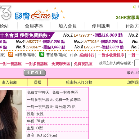
給站
會員專區
加入會員
使用說明
付款
十名會員 獲得免費點數~
No.1
-贈點
10,000
點
No.2
LV72973**
No.4
No.5
No.
00
點
-贈點
7,000
點
-贈點
6,000
點
LV52777**
LV77023**
No.8
No.8
No.
00
點
-贈點
3,000
點
-贈點
3,000
點
LV70847**
LV75677**
辣)
輔導級(曖昧)
普通級(清純)
排序
業績排行
│
一對多收費排序
│
一對一
搜尋主持人網名/編號：
一對一視訊區
│
一對多視訊區
│
免費聊天區
│
免費視訊區
最近上線時間
進入包廂
送禮
給主持人打分數
加到我
免費文字聊天: 免費一對多專區
一對多視訊聊天: 免費一對多專區
一對一視訊聊天: 每分鐘 25 點
性別: 女性
年齡: 20 歲
血型: O型
身高: 163 公分(cm)