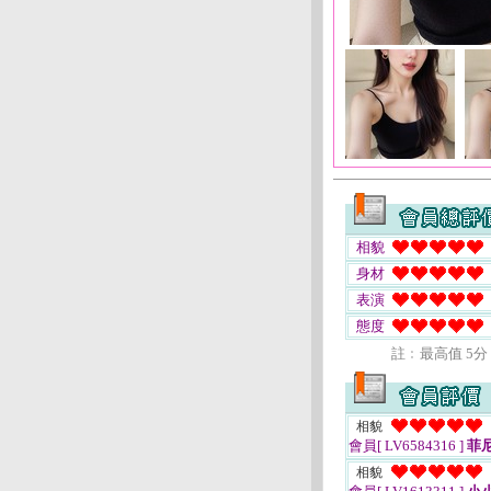
相貌
身材
表演
態度
註﹕最高值 5分
相貌
會員[ LV6584316 ]
菲
相貌