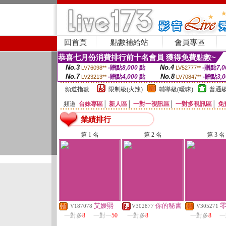
回首頁
點數補給站
會員專區
恭喜七月份消費排行前十名會員 獲得免費點數~
No.3
No.4
-贈點
8,000
點
-贈點
7,0
LV76098**
LV52777**
No.7
No.8
-贈點
4,000
點
-贈點
3,
LV23213**
LV70847**
頻道指數
限制級(火辣)
輔導級(曖昧)
普通級
頻道
台妹專區
│
新人區
│
一對一視訊區
│
一對多視訊區
│
免
業績排行
第 1 名
第 2 名
第 3 名
艾媛熙
你的秘書
V187078
V302877
V305271
一對多
8
一對一
50
一對多
8
一對多
8
一