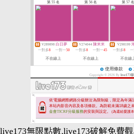
第 55 名
第 56 名
第 57 
白日夢
陳米米
V289898
V274044
V298199
一對多
8
一對一
50
一對多
8
一對一
45
一對多
8
一
不在線上
不在線上
不在線
使用條款
Copyright © 2026 By
live17
依'電腦網際網路分級辦法'為限制級，限定為年滿
1
本站內影音內容及各項條款。為防範未滿
18
歲之
金會TICRF分級服務
的安裝與設定。
(為還給愛護
live173無限點數,live173破解免費