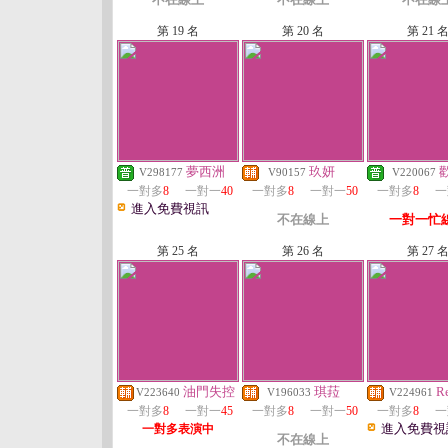
第 19 名
第 20 名
第 21 
夢西洲
玖妍
V298177
V90157
V220067
一對多
8
一對一
40
一對多
8
一對一
50
一對多
8
一
進入免費視訊
不在線上
一對一忙
第 25 名
第 26 名
第 27 
油門失控
琪菈
R
V223640
V196033
V224961
一對多
8
一對一
45
一對多
8
一對一
50
一對多
8
一
進入免費視
一對多表演中
不在線上