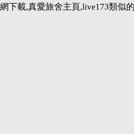
網下載,真愛旅舍主頁,live173類似